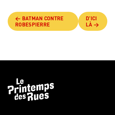
← BATMAN CONTRE
D’ICI
ROBESPIERRE
LÀ →