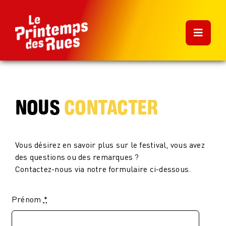
Skip
to
content
Navigatio
à
bascule
PROGRAMMATION
NOUS
CONTACTER
LE FESTIVAL
INFOS PRATIQUES
Vous désirez en savoir plus sur le festival, vous avez
des questions ou des remarques ?
Contactez-nous via notre formulaire ci-dessous.
CONTACTS
Prénom
*
DEVENIR BÉNÉVOLE